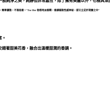
說。"她有一股純淨之美，純靜但非常感性，除了擁有美麗以外，也極具深
感，簡單優雅，不落俗套。"For Her 勃根地淡香精，香調極致性感神祕，卻又立足於現實之中"
宴。
交錯著甜美花香，融合出溫暖甜潤的香調。