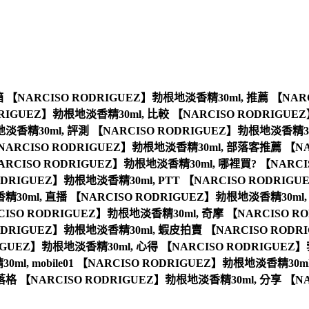
開箱 【NARCISO RODRIGUEZ】勃根地淡香精30ml, 推薦 【NA
RIGUEZ】勃根地淡香精30ml, 比較 【NARCISO RODRIGUE
淡香精30ml, 評測 【NARCISO RODRIGUEZ】勃根地淡香精30m
NARCISO RODRIGUEZ】勃根地淡香精30ml, 部落客推薦 【NA
ARCISO RODRIGUEZ】勃根地淡香精30ml, 哪裡買? 【NARCI
DRIGUEZ】勃根地淡香精30ml, PTT 【NARCISO RODRIGU
精30ml, 直播 【NARCISO RODRIGUEZ】勃根地淡香精30ml,
CISO RODRIGUEZ】勃根地淡香精30ml, 奇摩 【NARCISO R
ODRIGUEZ】勃根地淡香精30ml, 蝦皮拍賣 【NARCISO RODR
IGUEZ】勃根地淡香精30ml, 心得 【NARCISO RODRIGUEZ
ml, mobile01 【NARCISO RODRIGUEZ】勃根地淡香精30m
 部落格 【NARCISO RODRIGUEZ】勃根地淡香精30ml, 分享 【N