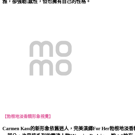
雅，卻強韌;感性，但也擁有自己的性格。
【勃根地淡香精形象視覺】
Carmen Kass的新形象依舊迷人，完美演繹For Her勃