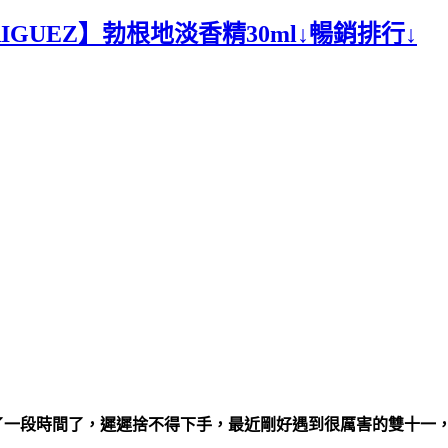
IGUEZ】勃根地淡香精30ml↓暢銷排行↓
了一段時間了，遲遲捨不得下手，最近剛好遇到很厲害的雙十一