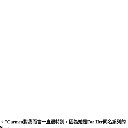
"Carmen對我而言一直很特別，因為她是For Her同名系列的