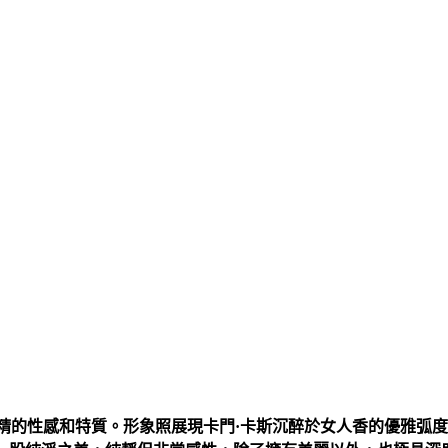
根地淡香精的性感和特質。形象照展現卡門·卡斯沉醉於女人香的優雅弧度。