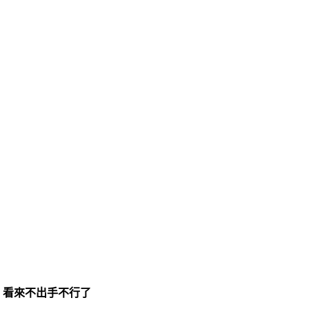
，看來不出手不行了