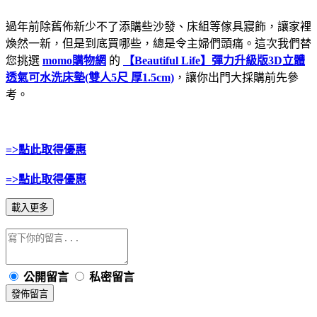
過年前除舊佈新少不了添購些沙發、床組等傢具寢飾，讓家裡
煥然一新，但是到底買哪些，總是令主婦們頭痛。這次我們替
您挑選
momo購物網
的
【Beautiful Life】彈力升級版3D立體
透氣可水洗床墊(雙人5尺 厚1.5cm)
，讓你出門大採購前先參
考。
=>點此取得優惠
=>點此取得優惠
載入更多
公開留言
私密留言
發佈留言